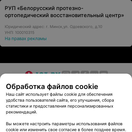
РУП «Белорусский протезно-
ортопедический восстановительный центр»
Юридический адрес: г. Минск,ул. Одоевского, д.10
УНП: 100010315
На правах рекламы
О проекте
Новости проекта
Размещение рекламы
Обработка файлов cookie
Медицинский маркетинг
Публичный договор
Наш сайт использует файлы cookie для обеспечения
удобства пользователей сайта, его улучшения, сбора
Пользовательское соглашение
Способы оплаты
статистики и предоставления персонализированных
Вакансии
Партнеры
рекомендаций.
Написать руководителю 103.by
Вы можете настроить параметры использования файлов
Написать в поддержку
cookie или изменить свое согласие в более позднее время.